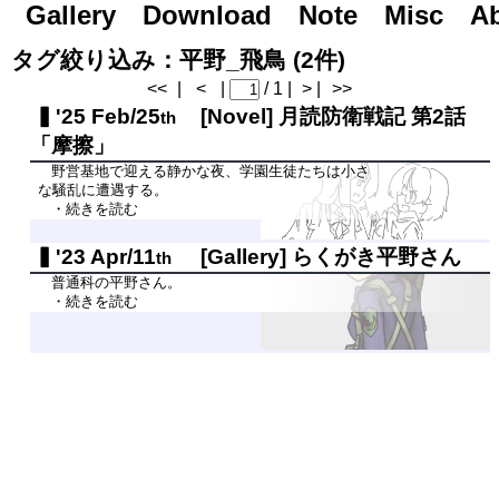
Gallery
Road to Day After Tomorrow...
Download
Note
Misc
A
タグ絞り込み：平野_飛鳥 (2件)
<<
|
<
|
/ 1 |
> |
>>
'25 Feb/25
[Novel]
月読防衛戦記 第2話
th
「摩擦」
野営基地で迎える静かな夜、学園生徒たちは小さ
な騒乱に遭遇する。
・続きを読む
'23 Apr/11
[Gallery]
らくがき平野さん
th
普通科の平野さん。
・続きを読む