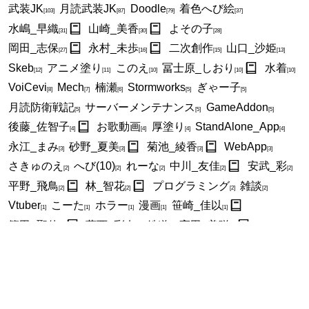
武装JK
月読武装JK
Doodle
着色へび絵
[103]
[87]
[79]
[37]
水嶋_早織
山崎_美香
よその子
[31]
[30]
[28]
岡田_志保
永村_未歩
二次創作
山口_沙姫
[27]
[16]
[15]
[13]
Skeb
アニメ塗り
このえ
冨士原_しおり
水着
[12]
[11]
[10]
[10]
[10]
VoiCevi
Mech
楠瀬
Stormworks
ぎゃー子
[8]
[7]
[6]
[5]
[5]
月読防衛戦記
サーバーメンテナンス
GameAddon
[5]
[5]
[5]
後藤_佐智子
お歌動画
厚塗り
StandAlone_App
[4]
[4]
[4]
[4]
永江_まみ
砂野_夏美
菊池_綾香
WebApp
[3]
[3]
[3]
[3]
さきゅのえ
へび(10)
れーな
中川_友佳
安武_彩
[2]
[2]
[2]
[2]
[2]
平野_飛鳥
林_智花
プログラミング
雑談
[2]
[2]
[2]
[2]
Vtuber
こーた
ホラー
漫画
笹崎_佳以
[1]
[1]
[1]
[1]
[1]
篠田_聖佳
葛西_彩奈
鉄道
高田_美咲
[1]
[1]
[1]
[1]
高田_美菜
お絵描きAAR
着色真面目へび絵
[1]
[1]
[1]
全件表示
New Entries