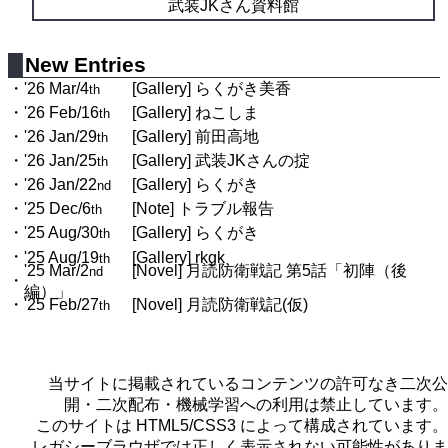
武装JKさん資料館
New Entries
'26 Mar/4
[Gallery]
らくがき美香
th
'26 Feb/16
[Gallery]
ねこしま
th
'26 Jan/29
[Gallery]
前田高地
th
'26 Jan/25
[Gallery]
武装JKさんの掟
th
'26 Jan/22
[Gallery]
らくがき
nd
'25 Dec/6
[Note]
トラブル報告
th
'25 Aug/30
[Gallery]
らくがき
th
'25 Aug/19
[Gallery]
rkgk
th
'25 Mar/2
[Novel]
月読防衛戦記 第5話「初陣（後
nd
編）」
'25 Feb/27
[Novel]
月読防衛戦記(仮)
th
当サイトに掲載されているコンテンツの許可なき二次公
開・二次配布・機械学習への利用は禁止しています。
このサイトは HTML5/CSS3 によって構成されています。
レガシーブラウザでは正しく表示されない可能性がありま