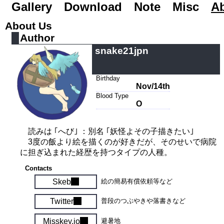
Gallery
Road to Day After Tomorrow...
Download
Note
Misc
A
About Us
Author
snake21jpn
Birthday
Nov/14th
Blood Type
O
読みは ｢へび｣ ：別名 ｢妖怪よその子描きたい｣
3度の飯より絵を描くのが好きだが、そのせいで病院
に担ぎ込まれた経歴を持つタイプの人種。
Contacts
Skeb
絵の簡易有償依頼等など
Twitter
普段のつぶやきや落書きなど
Misskey.io
避暑地