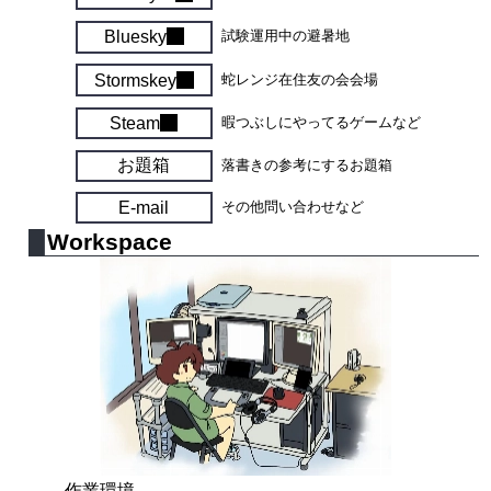
Bluesky
試験運用中の避暑地
Stormskey
蛇レンジ在住友の会会場
Steam
暇つぶしにやってるゲームなど
お題箱
落書きの参考にするお題箱
E-mail
その他問い合わせなど
Workspace
作業環境。