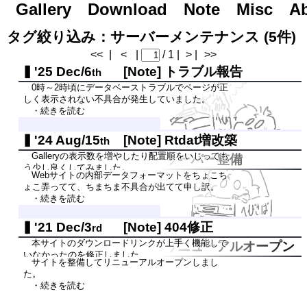
Gallery
Road to Day After Tomorrow...
Download
Note
Misc
A
タグ絞り込み：サーバーメンテナンス (5件)
<<
|
<
|
/ 1 |
> |
>>
'25 Dec/6
[Note]
トラブル報告
th
0時～2時頃にデータベーストラブルでページが正
しく表示されない不具合が発生していました。
・続きを読む
'24 Aug/15
[Note]
Rtdat増改築
th
Galleryの表示数を増やしたり配置順をいじっても
'23 Jul/30
[Note]
サーバー整備
th
う少し良くしてみました。
Webサイトの内部データフォーマットをちょこち
・続きを読む
ょこ弄ってて、ちまちま不具合が出てて申し訳。
・続きを読む
'21 Dec/3
[Note]
404修正
rd
本サイトのダウンロードリンクが上手く機能して
'21 Aug/21
[Note]
リニューアルオープン
st
いなかったのを修正しました
サイトを整備してリニューアルオープンしまし
・続きを読む
た。
・続きを読む