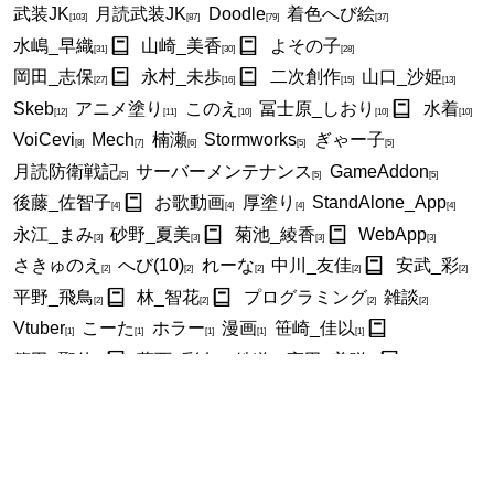
武装JK
月読武装JK
Doodle
着色へび絵
[103]
[87]
[79]
[37]
水嶋_早織
山崎_美香
よその子
[31]
[30]
[28]
岡田_志保
永村_未歩
二次創作
山口_沙姫
[27]
[16]
[15]
[13]
Skeb
アニメ塗り
このえ
冨士原_しおり
水着
[12]
[11]
[10]
[10]
[10]
VoiCevi
Mech
楠瀬
Stormworks
ぎゃー子
[8]
[7]
[6]
[5]
[5]
月読防衛戦記
サーバーメンテナンス
GameAddon
[5]
[5]
[5]
後藤_佐智子
お歌動画
厚塗り
StandAlone_App
[4]
[4]
[4]
[4]
永江_まみ
砂野_夏美
菊池_綾香
WebApp
[3]
[3]
[3]
[3]
さきゅのえ
へび(10)
れーな
中川_友佳
安武_彩
[2]
[2]
[2]
[2]
[2]
平野_飛鳥
林_智花
プログラミング
雑談
[2]
[2]
[2]
[2]
Vtuber
こーた
ホラー
漫画
笹崎_佳以
[1]
[1]
[1]
[1]
[1]
篠田_聖佳
葛西_彩奈
鉄道
高田_美咲
[1]
[1]
[1]
[1]
高田_美菜
お絵描きAAR
着色真面目へび絵
[1]
[1]
[1]
全件表示
New Entries