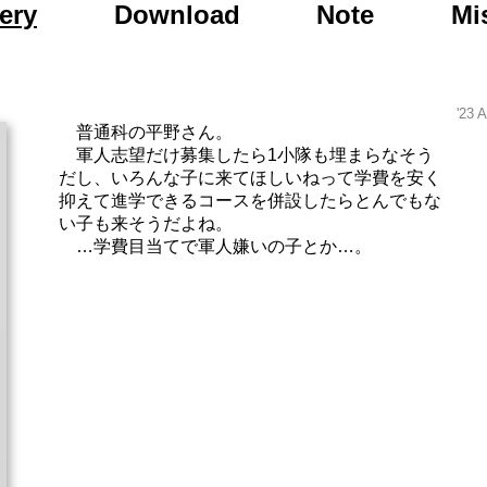
to Day After Tomor
ery
Download
Note
Mi
'23 A
普通科の平野さん。
軍人志望だけ募集したら1小隊も埋まらなそう
だし、いろんな子に来てほしいねって学費を安く
抑えて進学できるコースを併設したらとんでもな
い子も来そうだよね。
…学費目当てで軍人嫌いの子とか…。