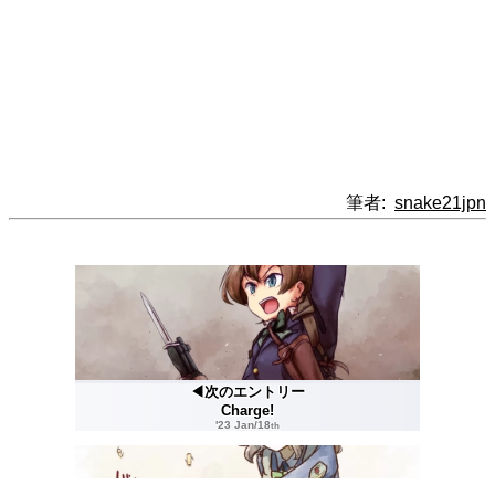
筆者:
snake21jpn
◀次のエントリー
Charge!
'23 Jan/18
th