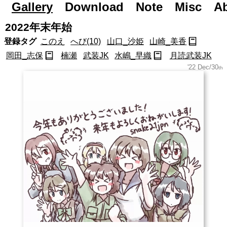
Gallery
Road to Day After Tomorrow...
Download
Note
Misc
A
2022年末年始
登録タグ
このえ
へび(10)
山口_沙姫
山崎_美香
岡田_志保
楠瀬
武装JK
水嶋_早織
月読武装JK
'22 Dec/30
th