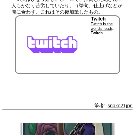
人もかなり苦労していたり。（挙句、仕上げなどが
間に合わず、これはその後加筆したもの。
Twitch
Twitch is the
world's leading
video platform
Twitch
and
community for
gamers.
筆者:
snake21jpn