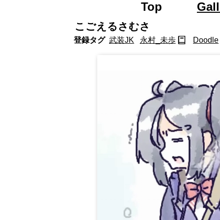
Top
Road 
Gall
こごえるさむさ
登録タグ
武装JK
永村_未歩
Doodle