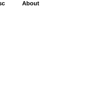
row...
sc
About