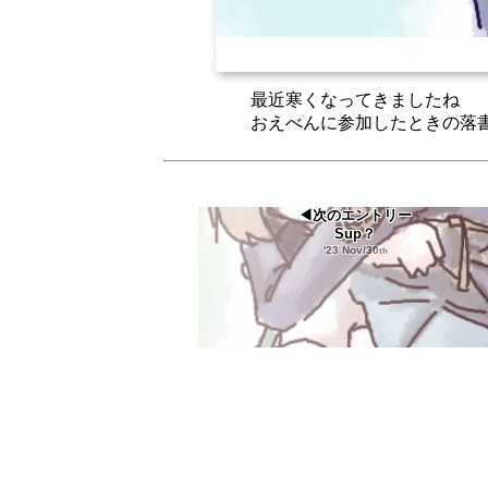
最近寒くなってきましたね
おえべんに参加したときの落
◀次のエントリー
Sup？
'23 Nov/30
th
🔒