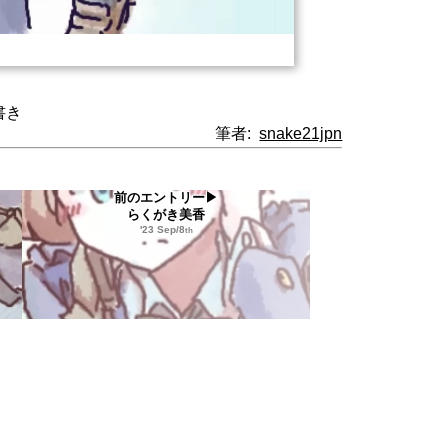
書き
筆者:
snake21jpn
前のエントリー▶
らくがき美香
'23 Sep/8
th
当サイトに掲載されているコンテンツの許可な
このサイトは HTML5/CSS3 によって構成されてい