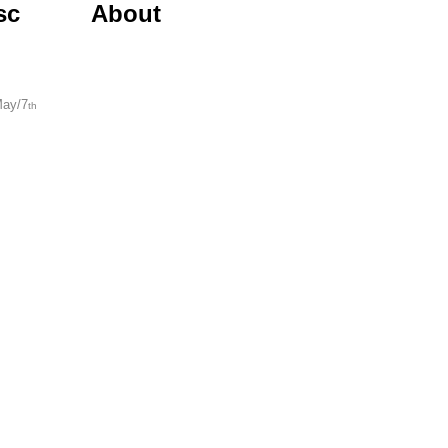
row...
sc
About
May/7
th