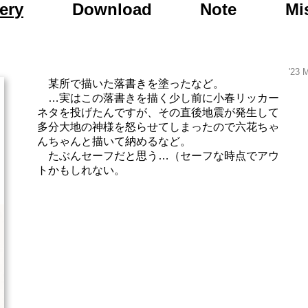
to Day After Tomor
ery
Download
Note
Mi
'23 
某所で描いた落書きを塗ったなど。
…実はこの落書きを描く少し前に小春リッカー
ネタを投げたんですが、その直後地震が発生して
多分大地の神様を怒らせてしまったので六花ちゃ
んちゃんと描いて納めるなど。
たぶんセーフだと思う…（セーフな時点でアウ
トかもしれない。