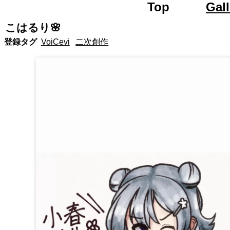
Top
Road 
Gall
こはるり🌸
登録タグ
VoiCevi
二次創作