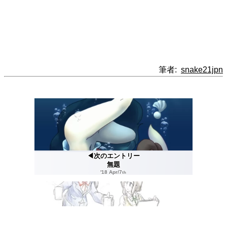
筆者:
snake21jpn
◀次のエントリー
無題
'18 Apr/7
th