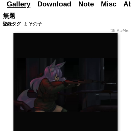
Gallery
Road to Day After Tomorrow...
Download
Note
Misc
A
無題
登録タグ
よその子
'18 Mar/4
th